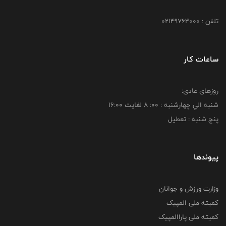
تلفن : 02149764000
ساعات کار
روزهای عادی:
شنبه الي چهارشنبه : 00: 8 لغايت 16:00
پنج شنبه : تعطیل
پیوندها
وزارت ورزش و جوانان
کمیته ملی المپیک
کمیته ملی پاراالمپیک