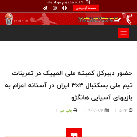
شنبه هفدهم مرداد ماه
نسخه آزمایشی
حضور دبیرکل کمیته ملی المپیک در تمرینات
تیم ملی بسکتبال ۳x۳ ایران در آستانه اعزام به
بازیهای آسیایی هانگژو
15:33
1402/06/19
چاپ خبر