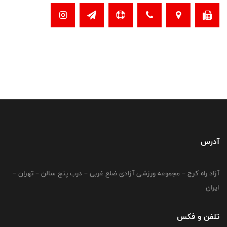
آدرس
آزاد راه کرج – مجموعه ورزشی آزادی ضلع غربی – درب پنج سالن – تهران –
ایران
تلفن و فکس