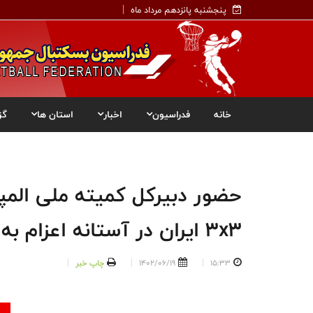
پنجشنبه پانزدهم مرداد ماه
خانه
فدراسیون
اخبار
استان ها
گز
حضور دبیرکل کمیته ملی المپ
۳x۳ ایران در آستانه اعزام به بازیهای آسیایی هانگژو
15:33
1402/06/19
چاپ خبر