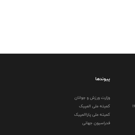
پیوندها
وزارت ورزش و جوانان
کمیته ملی المپیک
کمیته ملی پاراالمپیک
فدراسیون جهانی