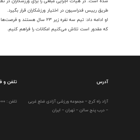
شده است. در هیات اجرایی مبلغی را برای ورزشکاران در نظر 
طریق رییس فدراسیون در اختیار ورزشکاران قرار بگیرد.
او ادامه داد: تیم سه نفره زیر ۳
که مقدور است تلاش می‌کنیم امکانات را فراهم کنیم.
آدرس
تلفن و 
آزاد راه کرج – مجموعه ورزشی آزادی ضلع غربی
تلفن : 02149764000
– درب پنج سالن – تهران – ایران