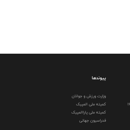
پیوندها
وزارت ورزش و جوانان
کمیته ملی المپیک
کمیته ملی پاراالمپیک
فدراسیون جهانی