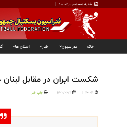
شنبه هفدهم مرداد ماه
خانه
فدراسیون
اخبار
استان ها
گز
شکست ایران در مقابل لبنان در ج
20:03
1402/06/11
چاپ خبر