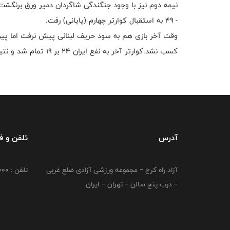
- ۴۹ به استقبال کوارتر چهارم (پایانی) رفت.
وقت آخر بازی هم به سود حریف لبنانی پیش نرفت اما پ
کسب نشد.کوارتر آخر به نفع ایران ۲۴ بر ۱۹ تمام شد و نتیجه آخر نیز ۸۱ بر ۷۳ ثبت شد.
آدرس
تلفن و 
آزاد راه کرج – مجموعه ورزشی آزادی ضلع غربی
تلفن : 02149764000
– درب پنج سالن – تهران – ایران