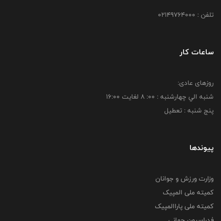
تلفن : 02149764000
ساعات کار
روزهای عادی:
شنبه الي چهارشنبه : 00: 8 لغايت 16:00
پنج شنبه : تعطیل
پیوندها
وزارت ورزش و جوانان
کمیته ملی المپیک
کمیته ملی پاراالمپیک
فدراسیون جهانی