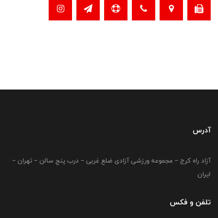
آدرس
آزاد راه کرج – مجموعه ورزشی آزادی ضلع غربی – درب پنج سالن – تهران –
ایران
تلفن و فکس