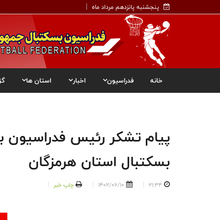
پنجشنبه پانزدهم مرداد ماه
خانه
فدراسیون
اخبار
استان ها
گز
پیام تشکر رئیس فدراسیون ب
بسکتبال استان هرمزگان
21:34
1402/06/10
چاپ خبر