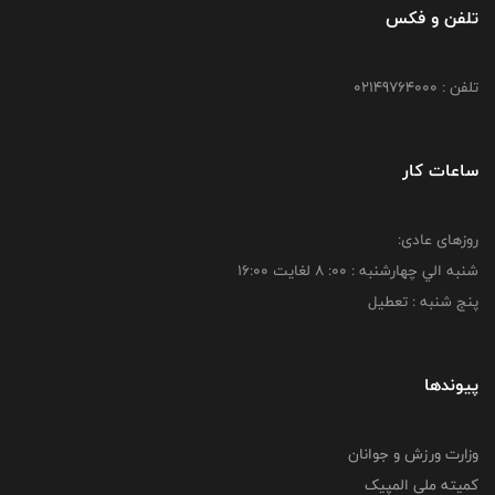
تلفن و فکس
تلفن : 02149764000
ساعات کار
روزهای عادی:
شنبه الي چهارشنبه : 00: 8 لغايت 16:00
پنج شنبه : تعطیل
پیوندها
وزارت ورزش و جوانان
کمیته ملی المپیک