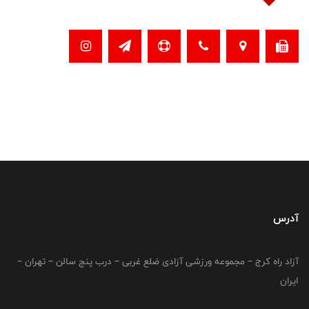
آدرس
آزاد راه کرج – مجموعه ورزشی آزادی ضلع غربی – درب پنج سالن – تهران –
ایران