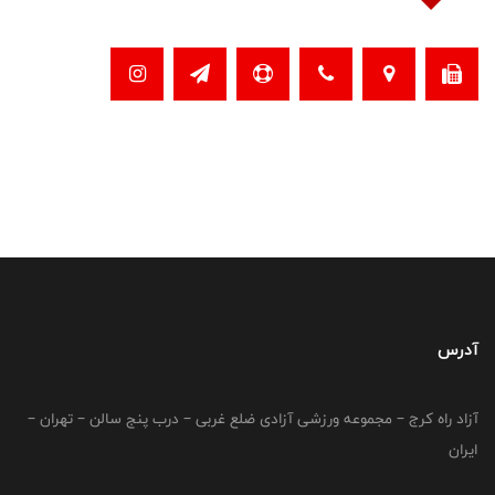
آدرس
آزاد راه کرج – مجموعه ورزشی آزادی ضلع غربی – درب پنج سالن – تهران –
ایران