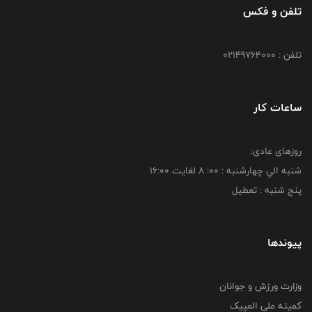
تلفن و فکس
تلفن : 02149764000
ساعات کار
روزهای عادی:
شنبه الي چهارشنبه : 00: 8 لغايت 16:00
پنج شنبه : تعطیل
پیوندها
وزارت ورزش و جوانان
کمیته ملی المپیک