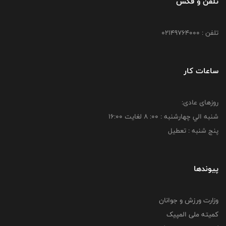
تلفن و فکس
تلفن : 02149764000
ساعات کار
روزهای عادی:
شنبه الي چهارشنبه : 00: 8 لغايت 16:00
پنج شنبه : تعطیل
پیوندها
وزارت ورزش و جوانان
کمیته ملی المپیک