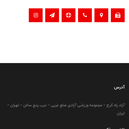
آدرس
آزاد راه کرج – مجموعه ورزشی آزادی ضلع غربی – درب پنج سالن – تهران –
ایران