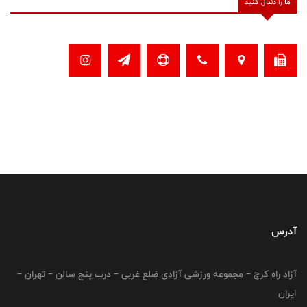
ما را دنبال کنید
آدرس
آزاد راه کرج – مجموعه ورزشی آزادی ضلع غربی – درب پنج سالن – تهران –
ایران