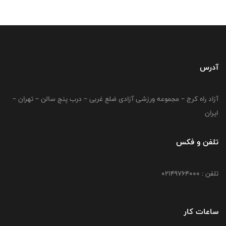
آدرس
آزاد راه کرج – مجموعه ورزشی آزادی ضلع غربی – درب پنج سالن – تهران –
ایران
تلفن و فکس
تلفن : 02149764000
ساعات کار