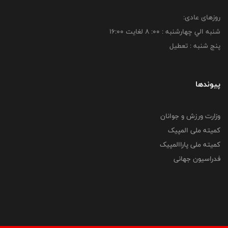
روزهای عادی:
شنبه الي چهارشنبه : 00: 8 لغايت 16:00
پنج شنبه : تعطیل
پیوندها
وزارت ورزش و جوانان
کمیته ملی المپیک
کمیته ملی پاراالمپیک
فدراسیون جهانی