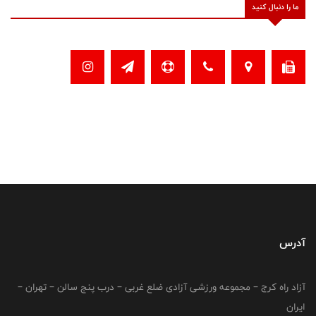
ما را دنبال کنید
آدرس
آزاد راه کرج – مجموعه ورزشی آزادی ضلع غربی – درب پنج سالن – تهران –
ایران