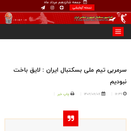
جمعه شانزدهم مرداد ماه
نسخه آزمایشی
سرمربی تیم ملی بسکتبال ایران : لایق باخت
نبودیم
16:49
1402/06/06
چاپ خبر