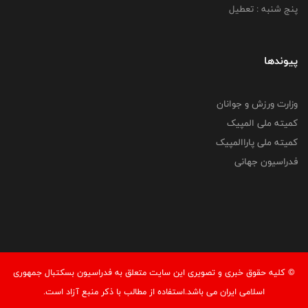
پنج شنبه : تعطیل
پیوندها
وزارت ورزش و جوانان
کمیته ملی المپیک
کمیته ملی پاراالمپیک
فدراسیون جهانی
© کليه حقوق خبری و تصويری اين سايت متعلق به فدراسیون بسکتبال جمهوری
اسلامی ایران می باشد.استفاده از مطالب با ذكر منبع آزاد است.