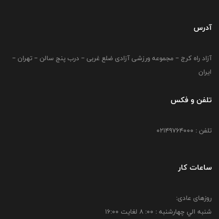
آدرس
آزاد راه کرج – مجموعه ورزشی آزادی ضلع غربی – درب پنج سالن – تهران –
ایران
تلفن و فکس
تلفن : 02149764000
ساعات کار
روزهای عادی:
شنبه الي چهارشنبه : 00: 8 لغايت 16:00