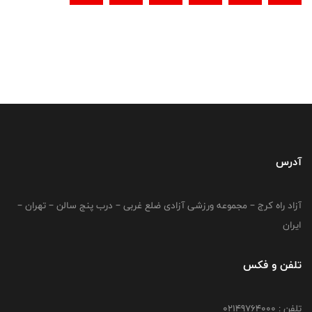
آدرس
آزاد راه کرج – مجموعه ورزشی آزادی ضلع غربی – درب پنج سالن – تهران –
ایران
تلفن و فکس
تلفن : 02149764000