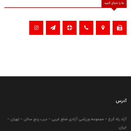
ما را دنبال کنید
آدرس
آزاد راه کرج – مجموعه ورزشی آزادی ضلع غربی – درب پنج سالن – تهران –
ایران