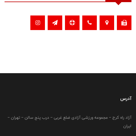
آدرس
آزاد راه کرج – مجموعه ورزشی آزادی ضلع غربی – درب پنج سالن – تهران –
ایران