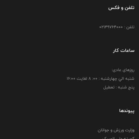
تلفن و فکس
تلفن : 02149764000
ساعات کار
روزهای عادی:
شنبه الي چهارشنبه : 00: 8 لغايت 16:00
پنج شنبه : تعطیل
پیوندها
وزارت ورزش و جوانان
کمیته ملی المپیک