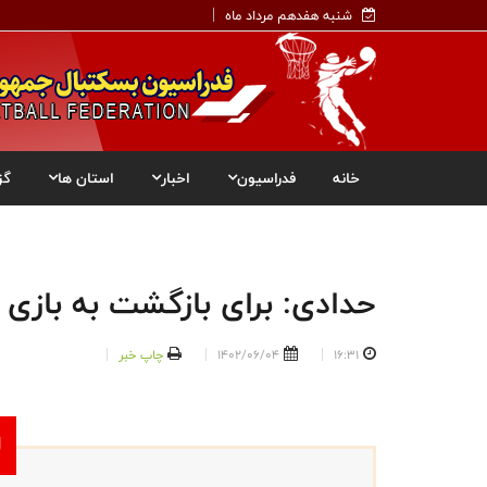
شنبه هفدهم مرداد ماه
خانه
فدراسیون
اخبار
استان ها
گز
حدادی: برای بازگشت به بازی 
16:31
1402/06/04
چاپ خبر