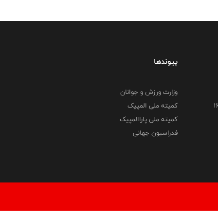
پیوندها
وزارت ورزش و جوانان
کمیته ملی المپیک
کمیته ملی پاراالمپیک
فدراسیون جهانی