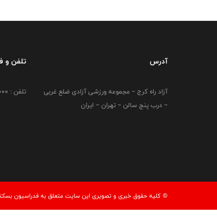
آدرس
تلفن و 
آزاد راه کرج – مجموعه ورزشی آزادی ضلع غربی
تلفن : 02149764000
– درب پنج سالن – تهران – ایران
© کليه حقوق خبری و تصويری اين سايت متعلق به فدراسیون بسکتبال