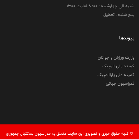
شنبه الي چهارشنبه : 00: 8 لغايت 16:00
پنج شنبه : تعطیل
پیوندها
وزارت ورزش و جوانان
کمیته ملی المپیک
کمیته ملی پاراالمپیک
فدراسیون جهانی
© کليه حقوق خبری و تصويری اين سايت متعلق به فدراسیون بسکتبال جمهوری