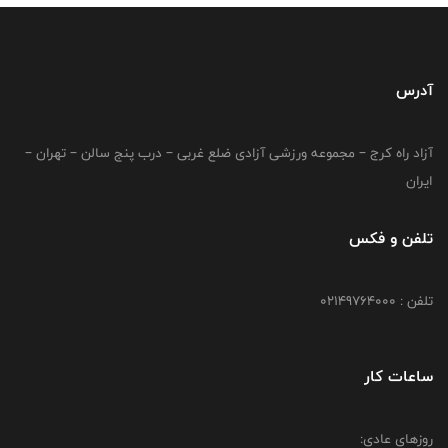
آدرس
آزاد راه کرج – مجموعه ورزشی آزادی ضلع غربی – درب پنج سالن – تهران –
ایران
تلفن و فکس
تلفن : 02149764000
ساعات کار
روزهای عادی: