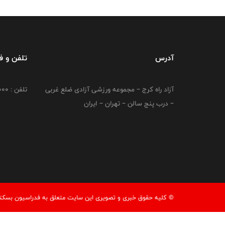
آدرس
تلفن و 
آزاد راه کرج – مجموعه ورزشی آزادی ضلع غربی
تلفن : 02149764000
– درب پنج سالن – تهران – ایران
© کليه حقوق خبری و تصويری اين سايت متعلق به فدراسیون بسکتبال