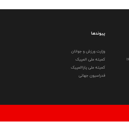
پیوندها
وزارت ورزش و جوانان
کمیته ملی المپیک
کمیته ملی پاراالمپیک
فدراسیون جهانی