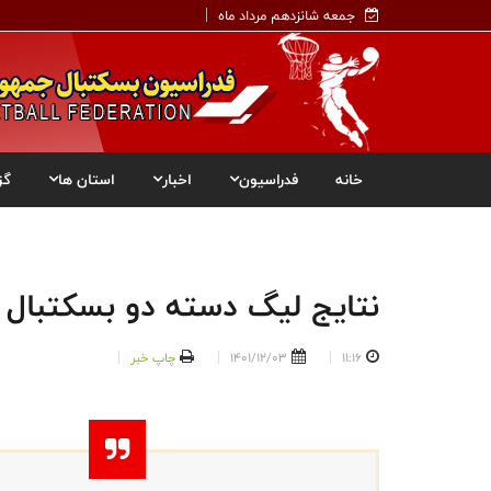
جمعه شانزدهم مرداد ماه
خانه
فدراسیون
اخبار
استان ها
گز
نتایج لیگ دسته دو بسکتبال ب
11:16
1401/12/03
چاپ خبر