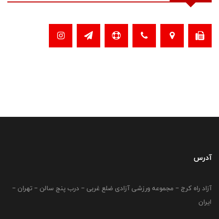
آدرس
آزاد راه کرج – مجموعه ورزشی آزادی ضلع غربی – درب پنج سالن – تهران –
ایران