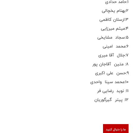
۱:حامد حدادی
۲:بهنام یخچالی
۳:ارسلان کاظمی
۴:میثم میرزایی
۵:سجاد مشایخی
۶:محمد امینی
۷:جلال آقا میری
۸: متین آقاجان پور
۹:حسن علی اکبری
۱۰:محمد سینا واحدی
۱۱: نوید رضایی فر
۱۲: پیتر گیرگوریان
ما را دنبال کنید