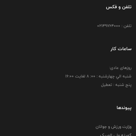
تلفن و فکس
تلفن : 02149764000
ساعات کار
روزهای عادی:
شنبه الي چهارشنبه : 00: 8 لغايت 16:00
پنج شنبه : تعطیل
پیوندها
وزارت ورزش و جوانان
کمیته ملی المپیک