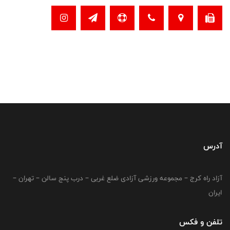
آدرس
آزاد راه کرج – مجموعه ورزشی آزادی ضلع غربی – درب پنج سالن – تهران –
ایران
تلفن و فکس