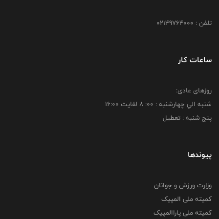
تلفن : 02149764000
ساعات کار
روزهای عادی:
شنبه الي چهارشنبه : 00: 8 لغايت 16:00
پنج شنبه : تعطیل
پیوندها
وزارت ورزش و جوانان
کمیته ملی المپیک
کمیته ملی پاراالمپیک