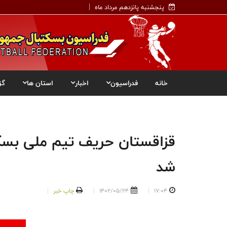
پنجشنبه پانزدهم مرداد ماه
خانه
فدراسیون
اخبار
استان ها
گز
قزاقستان حریف تیم ملی بسکتب
شد
17:04
1402/05/24
چاپ خبر