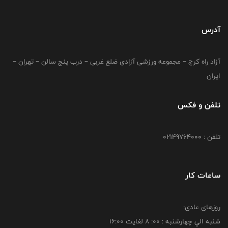
آدرس
آزاد راه کرج – مجموعه ورزشی آزادی ضلع غربی – درب پنج سالن – تهران –
ایران
تلفن و فکس
تلفن : 02149764000
ساعات کار
روزهای عادی:
شنبه الي چهارشنبه : 00: 8 لغايت 16:00