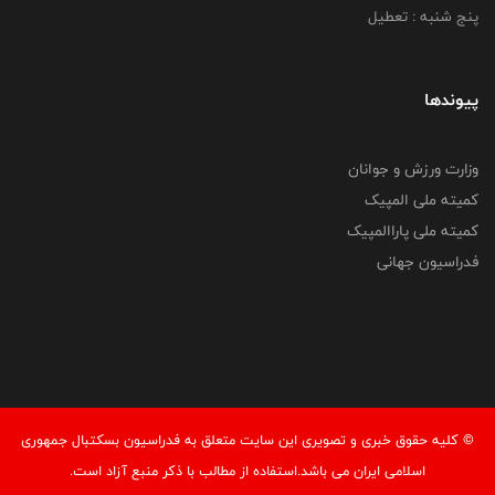
پنج شنبه : تعطیل
پیوندها
وزارت ورزش و جوانان
کمیته ملی المپیک
کمیته ملی پاراالمپیک
فدراسیون جهانی
© کليه حقوق خبری و تصويری اين سايت متعلق به فدراسیون بسکتبال جمهوری
اسلامی ایران می باشد.استفاده از مطالب با ذكر منبع آزاد است.