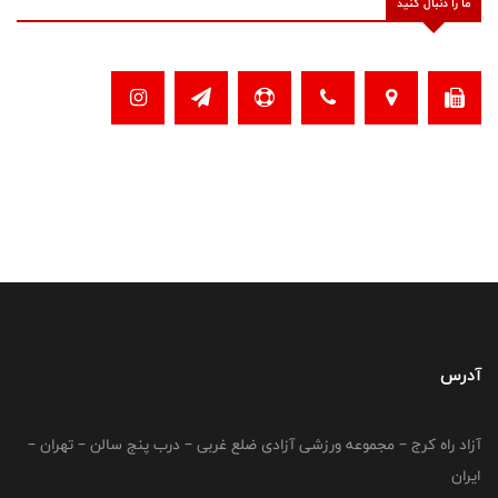
ما را دنبال کنید
آدرس
آزاد راه کرج – مجموعه ورزشی آزادی ضلع غربی – درب پنج سالن – تهران –
ایران