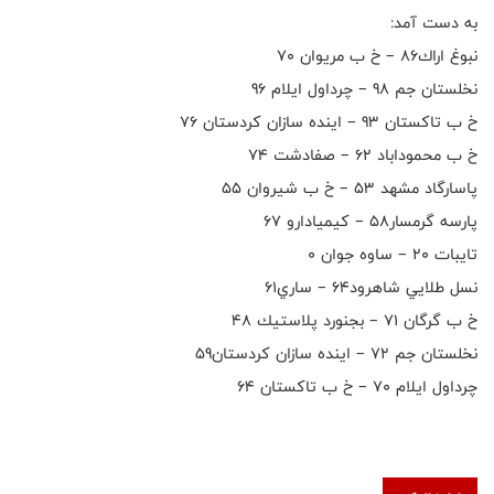
به دست آمد:
نبوغ اراك٨٦ – خ ب مريوان ٧٠
نخلستان جم ٩٨ – چرداول ايلام ٩٦
خ ب تاكستان ٩٣ – اينده سازان كردستان ٧٦
خ ب محموداباد ٦٢ – صفادشت ٧٤
پاسارگاد مشهد ٥٣ – خ ب شيروان ٥٥
پارسه گرمسار٥٨ – كيميادارو ٦٧
تايبات ٢٠ – ساوه جوان ٠
نسل طلايي شاهرود٦٤ – ساري٦١
خ ب گرگان ٧١ – بجنورد پلاستيك ٤٨
نخلستان جم ٧٢ – اينده سازان كردستان٥٩
چرداول ايلام ٧٠ – خ ب تاكستان ٦٤