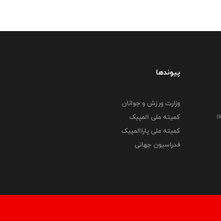
پیوندها
وزارت ورزش و جوانان
کمیته ملی المپیک
کمیته ملی پاراالمپیک
فدراسیون جهانی