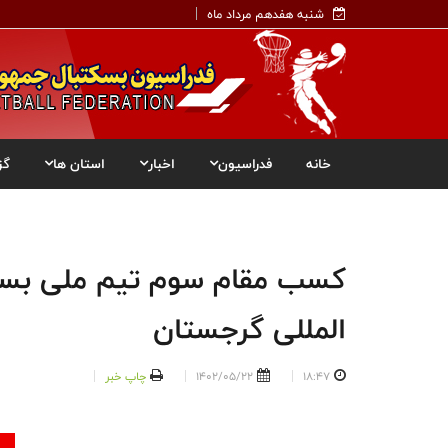
شنبه هفدهم مرداد ماه
خانه
فدراسیون
اخبار
استان ها
گز
کسب مقام سوم تیم ملی بسکتب
المللی گرجستان
18:47
1402/05/22
چاپ خبر