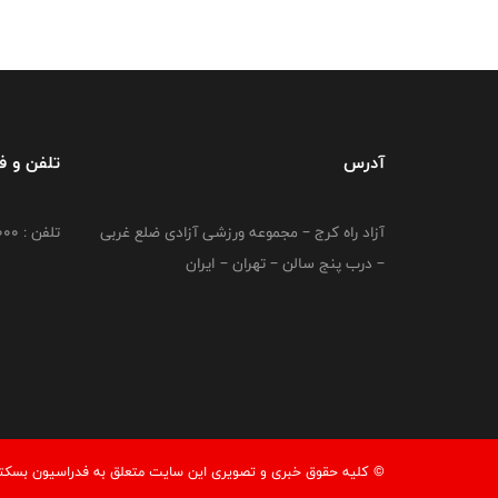
آدرس
تلفن و 
آزاد راه کرج – مجموعه ورزشی آزادی ضلع غربی
تلفن : 02149764000
– درب پنج سالن – تهران – ایران
© کليه حقوق خبری و تصويری اين سايت متعلق به فدراسیون بسکتبال