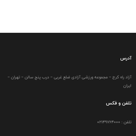
آدرس
آزاد راه کرج – مجموعه ورزشی آزادی ضلع غربی – درب پنج سالن – تهران –
ایران
تلفن و فکس
تلفن : 02149764000