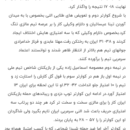
نهایت 18- 17 نتیجه را واگذار کرد.
با شروع کوارتر دوم و تعویض های طلایی النی بخصوص با به میدان
آوردن تینا عیسائیان و دلارام وکیلی کار را بر عرصه تیم مالزی تنگ
کرد.بخصوص دلارام وکیلی که با سه امتیازی هایش اختلاف ایجاد
کردند و 38- 31 ایران به رختکن رفت.مهلا عابدی و فرناز خدامرادی
جوانهای تیم هم بالاتر از انتظار ظاهر شدند و توانستند اعتماد
سرمربی تیم را برآورده کنند.
در نیمه دوم معصومه اسماعیل زاده یکی از بازیکنان شاخص تیم ملی
در نیمه اول باز هم در کوارتر سوم با فول گل کارش را استارت زد و
تیم را 10 امتیاز جلو انداخت 42- 32.او تا این لحظه برای ایران 13
امتیاز آورد.در ادامه این کوارتر توپ دزدی و ریباندهای حمله بازیکنان
ایران کار را برای مالزی سخت و سخت تر کرد هر چند دو پرتاب سه
امتیازی حریف باعث شد النی سرمربی ایران تایم بگیرد ولی شاگردان
او این کوارتر را را 57 – 28 به پایان بردند.
در کوارتر آخر اما ضد حمله شیدا شجاعی که با کسب امتیاز همراه بود