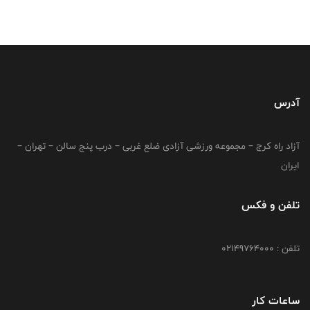
آدرس
آزاد راه کرج – مجموعه ورزشی آزادی ضلع غربی – درب پنج سالن – تهران –
ایران
تلفن و فکس
تلفن : 02149764000
ساعات کار