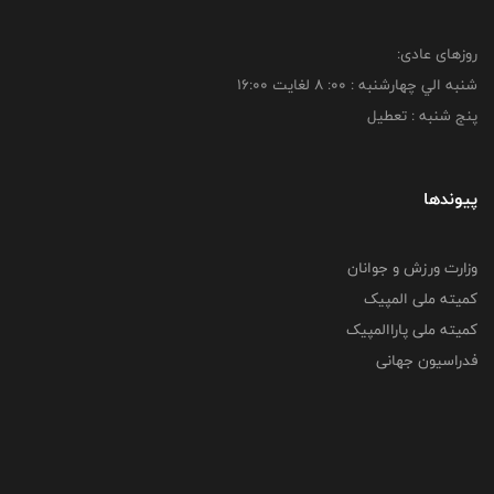
روزهای عادی:
شنبه الي چهارشنبه : 00: 8 لغايت 16:00
پنج شنبه : تعطیل
پیوندها
وزارت ورزش و جوانان
کمیته ملی المپیک
کمیته ملی پاراالمپیک
فدراسیون جهانی