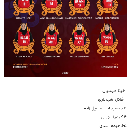
۱-تینا عیسیان
۲-فائزه شهریاری
۳-معصومه اسماعیل زاده
۴-کیمیا تهرانی
۵-ناهیده اسدی