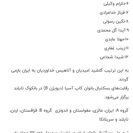
۶-دلارام وکیلی
۷-فرناز خدامرادی
۸-نگین رسولی
۹-آیدا گل محمدی
۱۰-مهلا عابدی
۱۱-زینب غفاری
۱۲-شیدا شجاعی
به این ترتیب گلشید امیدیان و آناهیس خداوردیان به ایران بازمی
گردند.
رقابت‌های بسکتبال بانوان کاپ آسیا (دیویژن B) در بانکوک تایلند
برگزار می‌شود.
گروه A: ایران، مالزی، مغولستان و اندونزی گروه B: قزاقستان، اردن،
تایلند و سریلانکا
تیم ملی بسکتبال بانوان ایران در نخستین دیدار خود ۲۲ مرداد به