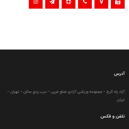
آدرس
آزاد راه کرج – مجموعه ورزشی آزادی ضلع غربی – درب پنج سالن – تهران –
ایران
تلفن و فکس