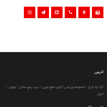
آدرس
آزاد راه کرج – مجموعه ورزشی آزادی ضلع غربی – درب پنج سالن – تهران –
ایران