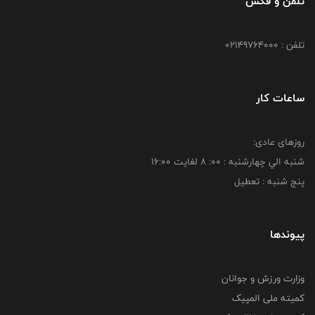
تلفن و فکس
تلفن : 02149764000
ساعات کار
روزهای عادی:
شنبه الي چهارشنبه : 00: 8 لغايت 16:00
پنج شنبه : تعطیل
پیوندها
وزارت ورزش و جوانان
کمیته ملی المپیک