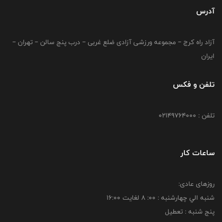
آدرس
آزاد راه کرج – مجموعه ورزشی آزادی ضلع غربی – درب پنج سالن – تهران –
ایران
تلفن و فکس
تلفن : 02149764000
ساعات کار
روزهای عادی:
شنبه الي چهارشنبه : 00: 8 لغايت 16:00
پنج شنبه : تعطیل