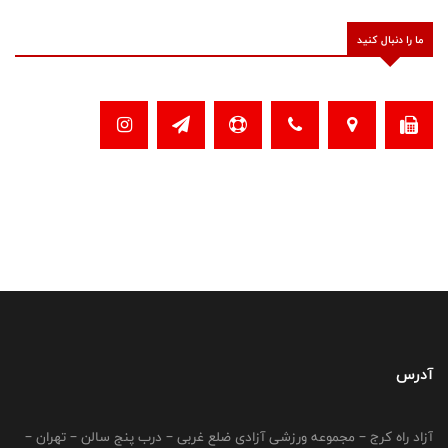
ما را دنبال کنید
آدرس
آزاد راه کرج – مجموعه ورزشی آزادی ضلع غربی – درب پنج سالن – تهران –