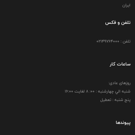
ایران
تلفن و فکس
تلفن : 02149764000
ساعات کار
روزهای عادی:
شنبه الي چهارشنبه : 00: 8 لغايت 16:00
پنج شنبه : تعطیل
پیوندها