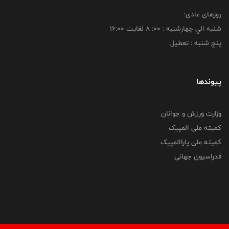
روزهای عادی:
شنبه الي چهارشنبه : 00: 8 لغايت 16:00
پنج شنبه : تعطیل
پیوندها
وزارت ورزش و جوانان
کمیته ملی المپیک
کمیته ملی پاراالمپیک
فدراسیون جهانی