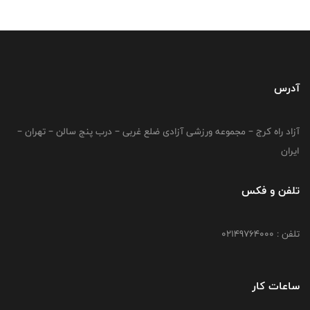
آدرس
آزاد راه کرج – مجموعه ورزشی آزادی ضلع غربی – درب پنج سالن – تهران –
ایران
تلفن و فکس
تلفن : 02149764000
ساعات کار