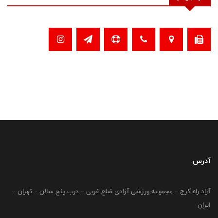
آدرس
آزاد راه کرج – مجموعه ورزشی آزادی ضلع غربی – درب پنج سالن – تهران –
ایران