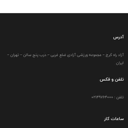
آدرس
آزاد راه کرج – مجموعه ورزشی آزادی ضلع غربی – درب پنج سالن – تهران –
ایران
تلفن و فکس
تلفن : 02149764000
ساعات کار