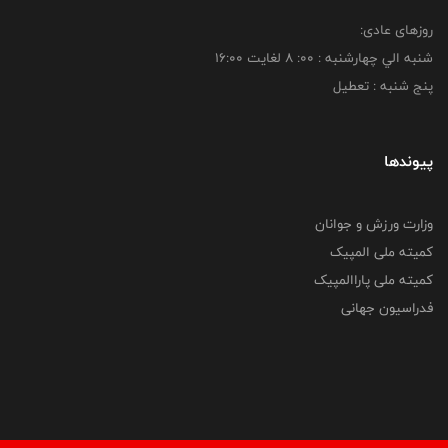
روزهای عادی:
شنبه الي چهارشنبه : 00: 8 لغايت 16:00
پنج شنبه : تعطیل
پیوندها
وزارت ورزش و جوانان
کمیته ملی المپیک
کمیته ملی پاراالمپیک
فدراسیون جهانی