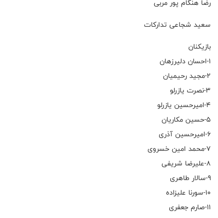
رضا هنگام پور مربی
سعید شجاعی تدارکات
بازیکنان
۱-احسان دلیرزهان
۲-مجید رحیمیان
۳-نصرت یازرلو
۴-امیرحسین یازرلو
۵-حسین مکاریان
۶-امیرحسین آذری
۷-محمد امین خسروی
۸-علیرضا شریفی
۹-سالار طاهری
۱۰-سورنا علیزاده
۱۱-صارم جعفری