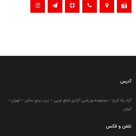
آدرس
آزاد راه کرج – مجموعه ورزشی آزادی ضلع غربی – درب پنج سالن – تهران –
ایران
تلفن و فکس