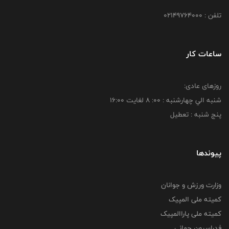
تلفن : 02149764000
ساعات کار
روزهای عادی:
شنبه الي چهارشنبه : 00: 8 لغايت 16:00
پنج شنبه : تعطیل
پیوندها
وزارت ورزش و جوانان
کمیته ملی المپیک
کمیته ملی پاراالمپیک
فدراسیون جهانی