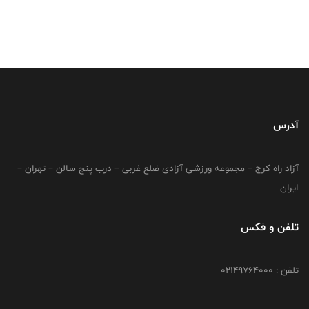
آدرس
آزاد راه کرج – مجموعه ورزشی آزادی ضلع غربی – درب پنج سالن – تهران –
ایران
تلفن و فکس
تلفن : 02149764000