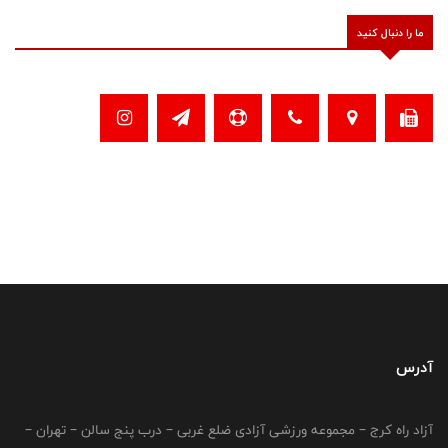
ما را دنبال کنید
آدرس
آزاد راه کرج – مجموعه ورزشی آزادی ضلع غربی – درب پنج سالن – تهران –