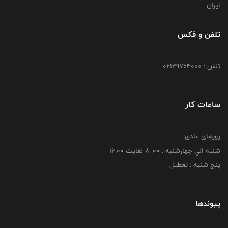
ایران
تلفن و فکس
تلفن : 02149764000
ساعات کار
روزهای عادی:
شنبه الي چهارشنبه : 00: 8 لغايت 16:00
پنج شنبه : تعطیل
پیوندها