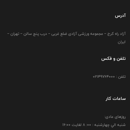
آدرس
آزاد راه کرج – مجموعه ورزشی آزادی ضلع غربی – درب پنج سالن – تهران –
ایران
تلفن و فکس
تلفن : 02149764000
ساعات کار
روزهای عادی:
شنبه الي چهارشنبه : 00: 8 لغايت 16:00