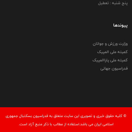
پنج شنبه : تعطیل
پیوندها
وزارت ورزش و جوانان
کمیته ملی المپیک
کمیته ملی پاراالمپیک
فدراسیون جهانی
© کليه حقوق خبری و تصويری اين سايت متعلق به فدراسیون بسکتبال جمهوری
اسلامی ایران می باشد.استفاده از مطالب با ذكر منبع آزاد است.