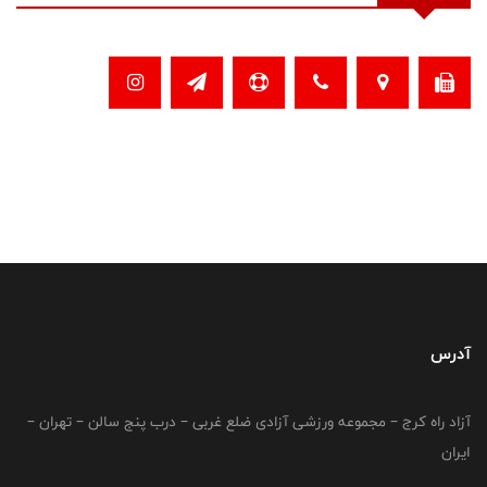
آدرس
آزاد راه کرج – مجموعه ورزشی آزادی ضلع غربی – درب پنج سالن – تهران –
ایران