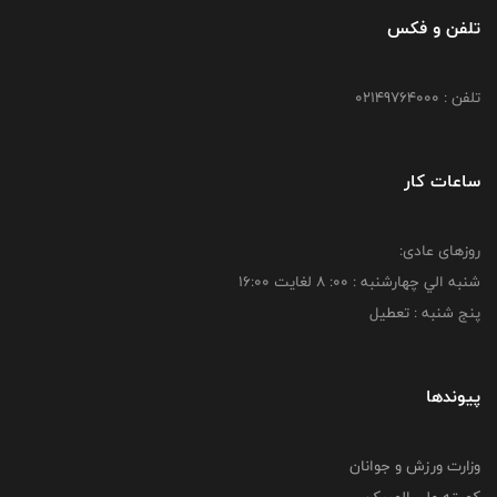
تلفن و فکس
تلفن : 02149764000
ساعات کار
روزهای عادی:
شنبه الي چهارشنبه : 00: 8 لغايت 16:00
پنج شنبه : تعطیل
پیوندها
وزارت ورزش و جوانان
کمیته ملی المپیک