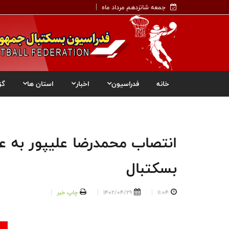
جمعه شانزدهم مرداد ماه
خانه
فدراسیون
اخبار
استان ها
گز
انتصاب محمدرضا علیپور به ع
بسکتبال
11:04
1402/04/29
چاپ خبر