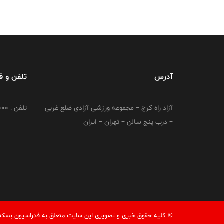
آدرس
تلفن و 
آزاد راه کرج – مجموعه ورزشی آزادی ضلع غربی
تلفن : 02149764000
– درب پنج سالن – تهران – ایران
© کليه حقوق خبری و تصويری اين سايت متعلق به فدراسیون بسکتبال