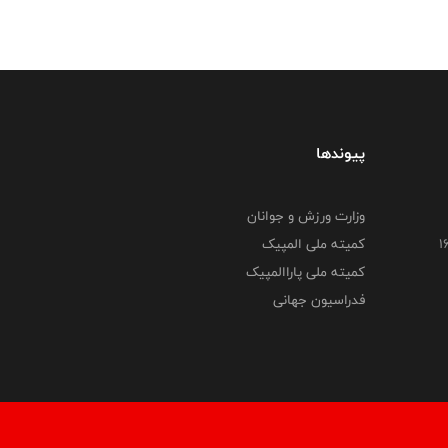
پیوندها
وزارت ورزش و جوانان
کمیته ملی المپیک
کمیته ملی پاراالمپیک
فدراسیون جهانی