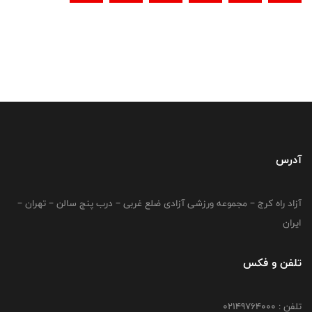
آدرس
آزاد راه کرج – مجموعه ورزشی آزادی ضلع غربی – درب پنج سالن – تهران –
ایران
تلفن و فکس
تلفن : 02149764000