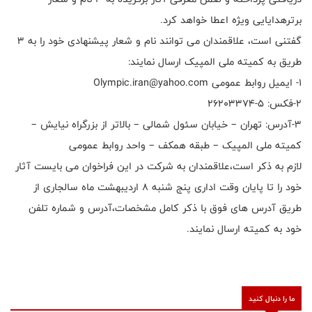
برترهدایایی ویژه اعطا خواهد کرد.
گفتنی است، علاقمندان می توانند نام و شعار پیشنهادی خود را به ۳
طریق به کمیته ملی المپیک ارسال نمایند:
1- ایمیل روابط عمومی Olympic.iran@yahoo.com
۲-فکس: ۵-۲۶۲۰۳۳۷۴
۳-آدرس: تهران – خیابان سئول شمالی – بالاتر از بزرگراه نیایش –
کمیته ملی المپیک – طبقه همکف – واحد روابط عمومی
لازم به ذکر است،علاقمندان به شرکت در این فراخوان می بایست آثار
خود را تا پایان وقت اداری پنج شنبه ۸ اردیبهشت ماه سالجاری از
طریق آدرس های فوق با ذکر کامل مشخصات،آدرس و شماره تلفن
خود به کمیته ارسال نمایند.
ما را دنبال کنید