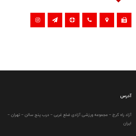
آدرس
آزاد راه کرج – مجموعه ورزشی آزادی ضلع غربی – درب پنج سالن – تهران –
ایران