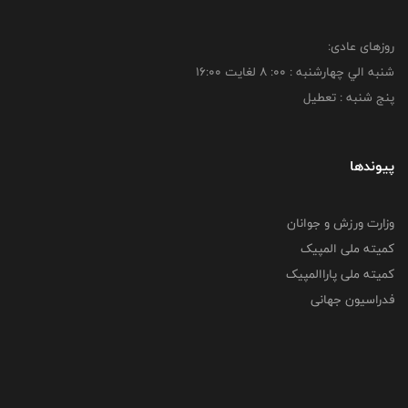
روزهای عادی:
شنبه الي چهارشنبه : 00: 8 لغايت 16:00
پنج شنبه : تعطیل
پیوندها
وزارت ورزش و جوانان
کمیته ملی المپیک
کمیته ملی پاراالمپیک
فدراسیون جهانی