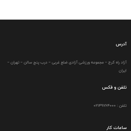
آدرس
آزاد راه کرج – مجموعه ورزشی آزادی ضلع غربی – درب پنج سالن – تهران –
ایران
تلفن و فکس
تلفن : 02149764000
ساعات کار