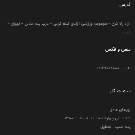
آدرس
آزاد راه کرج – مجموعه ورزشی آزادی ضلع غربی – درب پنج سالن – تهران –
ایران
تلفن و فکس
تلفن : 02149764000
ساعات کار
روزهای عادی:
شنبه الي چهارشنبه : 00: 8 لغايت 16:00
پنج شنبه : تعطیل