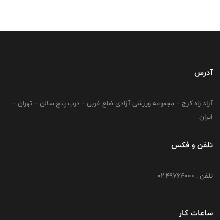
آدرس
آزاد راه کرج – مجموعه ورزشی آزادی ضلع غربی – درب پنج سالن – تهران –
ایران
تلفن و فکس
تلفن : 02149764000
ساعات کار