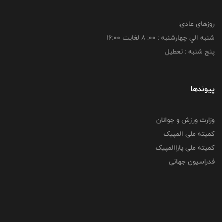
روزهای عادی:
شنبه الي چهارشنبه : 00: 8 لغايت 16:00
پنج شنبه : تعطیل
پیوندها
وزارت ورزش و جوانان
کمیته ملی المپیک
کمیته ملی پاراالمپیک
فدراسیون جهانی