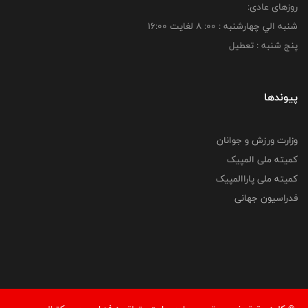
روزهای عادی:
شنبه الي چهارشنبه : 00: 8 لغايت 16:00
پنج شنبه : تعطیل
پیوندها
وزارت ورزش و جوانان
کمیته ملی المپیک
کمیته ملی پاراالمپیک
فدراسیون جهانی