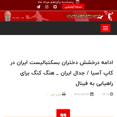
پنجشنبه پانزدهم مرداد ماه
نسخه آزمایشی
ادامه درخشش دختران بسکتبالیست ایران در
کاپ آسیا / جدال ایران _ هنگ کنگ برای
راهیابی به فینال
23:21
1402/04/22
چاپ خبر