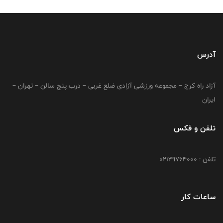
آدرس
آزاد راه کرج – مجموعه ورزشی آزادی ضلع غربی – درب پنج سالن – تهران –
ایران
تلفن و فکس
تلفن : 02149764000
ساعات کار