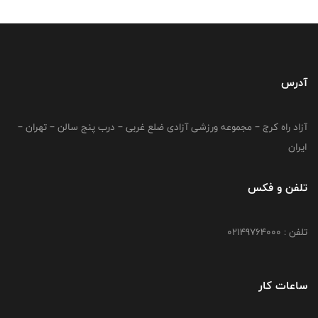
آدرس
آزاد راه کرج – مجموعه ورزشی آزادی ضلع غربی – درب پنج سالن – تهران –
ایران
تلفن و فکس
تلفن : 02149764000
ساعات کار