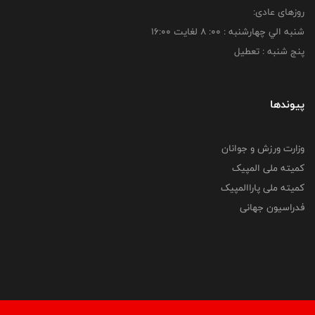
روزهای عادی:
شنبه الي چهارشنبه : 00: 8 لغايت 16:00
پنج شنبه : تعطیل
پیوندها
وزارت ورزش و جوانان
کمیته ملی المپیک
کمیته ملی پاراالمپیک
فدراسیون جهانی