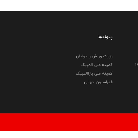
پیوندها
وزارت ورزش و جوانان
کمیته ملی المپیک
کمیته ملی پاراالمپیک
فدراسیون جهانی