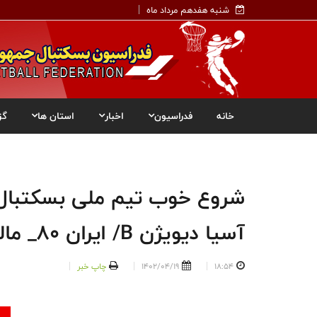
شنبه هفدهم مرداد ماه
خانه
فدراسیون
اخبار
استان ها
گز
آسیا دیویژن B/ ایران ۸۰_ مالزی ۷۴
18:54
1402/04/19
چاپ خبر