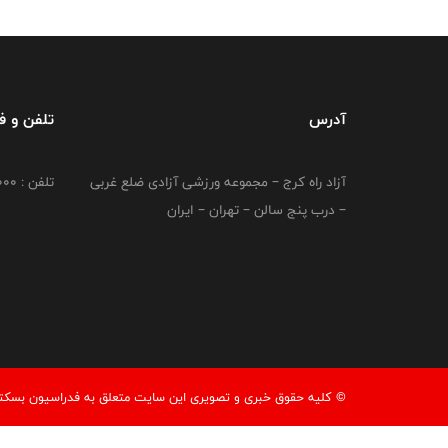
آدرس
تلفن و 
آزاد راه کرج – مجموعه ورزشی آزادی ضلع غربی
تلفن : 02149764000
– درب پنج سالن – تهران – ایران
© کليه حقوق خبری و تصويری اين سايت متعلق به فدراسیون بسکتبال