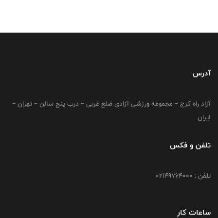
آدرس
آزاد راه کرج – مجموعه ورزشی آزادی ضلع غربی – درب پنج سالن – تهران –
ایران
تلفن و فکس
تلفن : 02149764000
ساعات کار