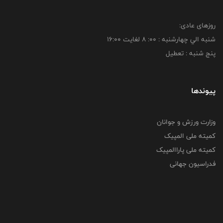
روزهای عادی:
شنبه الي چهارشنبه : 00: 8 لغايت 16:00
پنج شنبه : تعطیل
پیوندها
وزارت ورزش و جوانان
کمیته ملی المپیک
کمیته ملی پاراالمپیک
فدراسیون جهانی