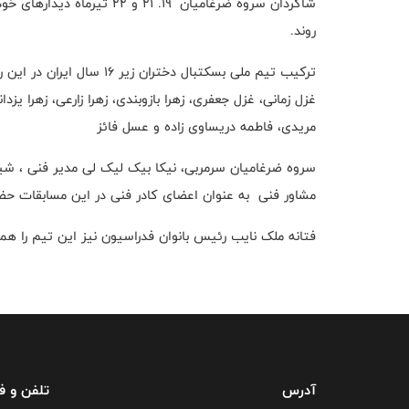
شاگردان سروه ضرغامیان ۱۹. ۲۱
روند.
ترکیب تیم ملی بسکتبال دختران زیر ۱۶ سال ایران در این رقابت‌ها به شرح زیر است :
غزل زمانی، غزل جعفری، زهرا بازوبندی، زهرا زارعی، زهرا یز
مریدی، فاطمه دریساوی زاده و عسل فائز
سروه ضرغامیان سرمربی، نیکا بیک لیک لی مدیر فنی ، شیو
مشاور فنی به عنوان اعضای کادر فنی در این مسابقات ح
فتانه ملک نایب رئیس بانوان فدراسیون نیز این تیم را هم
آدرس
تلفن و 