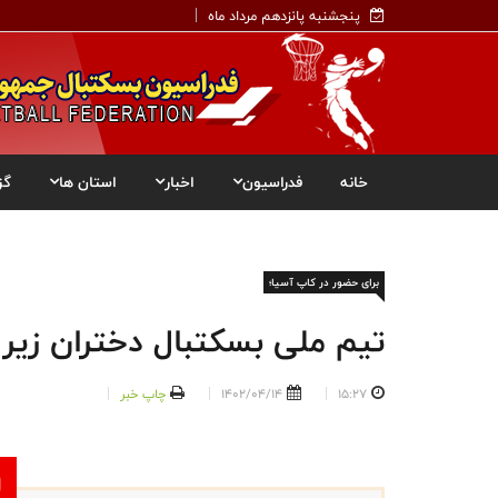
پنجشنبه پانزدهم مرداد ماه
خانه
فدراسیون
اخبار
استان ها
گز
برای حضور در کاپ آسیا؛
تیم ملی بسکتبال دختران زیر ۱۶ سال ایران عازم اردن می شو
15:27
1402/04/14
چاپ خبر