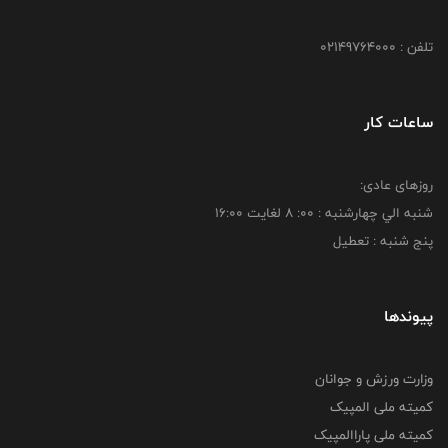
تلفن : 02149764000
ساعات کار
روزهای عادی:
شنبه الي چهارشنبه : 00: 8 لغايت 16:00
پنج شنبه : تعطیل
پیوندها
وزارت ورزش و جوانان
کمیته ملی المپیک
کمیته ملی پاراالمپیک