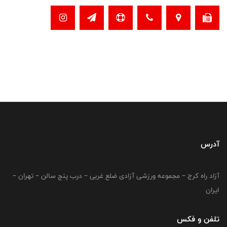
آدرس
آزاد راه کرج – مجموعه ورزشی آزادی ضلع غربی – درب پنج سالن – تهران –
ایران
تلفن و فکس